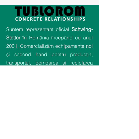
Suntem reprezentant oficial
Schwing-
Stetter
în România începând cu anul
2001. Comercializăm echipamente noi
și second hand pentru producția,
transportul, pomparea și reciclarea
betonului, asigurăm activități de
relocări și mentenanță și oferim cele
mai bune servicii de service pentru
proiectele clienților noștri.
Compania
Home