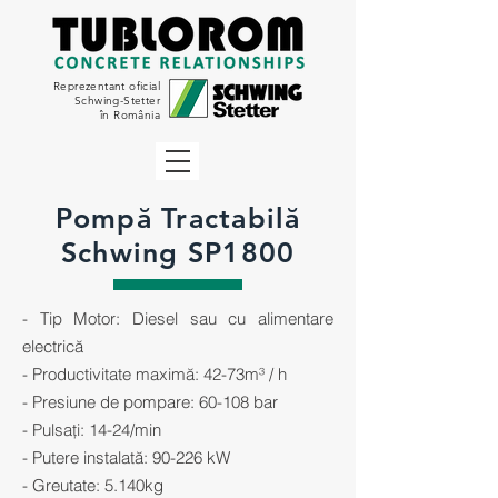
Reprezentant oficial
Schwing-Stetter
în România
Pompă Tractabilă
Schwing SP1800
- Tip Motor: Diesel sau cu alimentare
electrică
- Productivitate maximă: 42-73m³ / h
- Presiune de pompare: 60-108 bar
- Pulsați: 14-24/min
- Putere instalată: 90-226 kW
- Greutate: 5.140kg